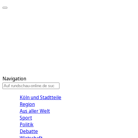
Meine KR
Meine Artikel
Meine Region
Meine Newsletter
Gewinnspiele
Mein Rundschau PLUS
Mein E-Paper
Navigation
Köln und Stadtteile
Region
Aus aller Welt
Sport
Politik
Debatte