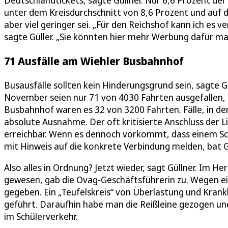
Deutschlandtickets, sagte Güllner. Nur 6,6 Prozent der
unter dem Kreisdurchschnitt von 8,6 Prozent und auf 
aber viel geringer sei. „Für den Reichshof kann ich es v
sagte Güller. „Sie könnten hier mehr Werbung dafür ma
71 Ausfälle am Wiehler Busbahnhof
Busausfälle sollten kein Hinderungsgrund sein, sagte 
November seien nur 71 von 4030 Fahrten ausgefallen,
Busbahnhof waren es 32 von 3200 Fahrten. Fälle, in den
absolute Ausnahme. Der oft kritisierte Anschluss der L
erreichbar. Wenn es dennoch vorkommt, dass einem Sc
mit Hinweis auf die konkrete Verbindung melden, bat G
Also alles in Ordnung? Jetzt wieder, sagt Güllner. Im He
gewesen, gab die Ovag-Geschäftsführerin zu. Wegen ei
gegeben. Ein „Teufelskreis“ von Überlastung und Kran
geführt. Daraufhin habe man die Reißleine gezogen und
im Schülerverkehr.