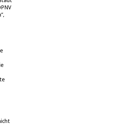
Stadt
 ÖPNV
“,
de
ie
te
t
nicht