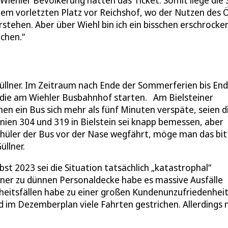
 Wiehler Bevölkerung hätten das Ticket. Somit liege die 
dem vorletzten Platz vor Reichshof, wo der Nutzen des
erstehen. Aber über Wiehl bin ich ein bisschen erschrocken
chen.“
Güllner. Im Zeitraum nach Ende der Sommerferien bis En
 die am Wiehler Busbahnhof starten. Am Bielsteiner
en ein Bus sich mehr als fünf Minuten verspäte, seien d
inien 304 und 319 in Bielstein sei knapp bemessen, aber
hüler der Bus vor der Nase wegfährt, möge man das bit
üllner.
rbst 2023 sei die Situation tatsächlich „katastrophal“
ner zu dünnen Personaldecke habe es massive Ausfälle
kheitsfällen habe zu einer großen Kundenunzufriedenhei
 im Dezemberplan viele Fahrten gestrichen. Allerdings 