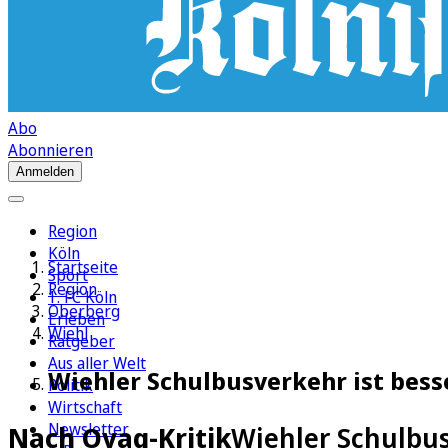
Abo
Abonnieren
Anmelden
Region
Köln
Startseite
Sport
Region
1. FC Köln
Oberberg
Erleben
Wiehl
Ratgeber
Aus aller Welt
Wiehler Schulbusverkehr ist besse
Politik
Wirtschaft
Newsletter
Nach Ovag-Kritik
Wiehler Schulbus