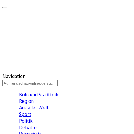
Meine KR
Meine Artikel
Meine Region
Meine Newsletter
Gewinnspiele
Mein Rundschau PLUS
Mein E-Paper
Navigation
Köln und Stadtteile
Region
Aus aller Welt
Sport
Politik
Debatte