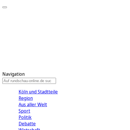
Meine KR
Meine Artikel
Meine Region
Meine Newsletter
Gewinnspiele
Mein Rundschau PLUS
Mein E-Paper
Navigation
Köln und Stadtteile
Region
Aus aller Welt
Sport
Politik
Debatte