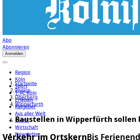
Abo
Abonnieren
Anmelden
Region
Köln
Startseite
Sport
Region
1. FC Köln
Oberberg
Erleben
Wipperfürth
Ratgeber
Aus aller Welt
Baustellen in Wipperfürth sollen 
Politik
Wirtschaft
Newsletter
Verkehr im Ortskern
Bis Ferienend