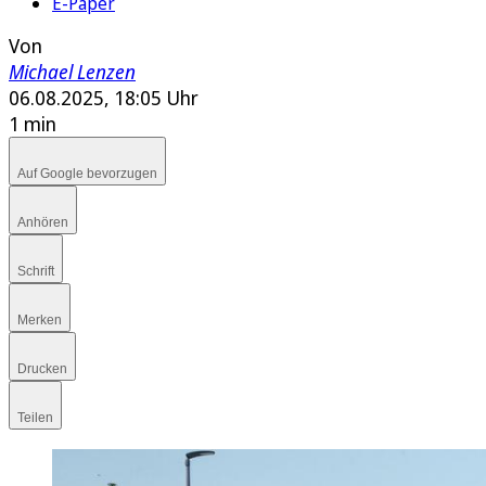
E-Paper
Von
Michael Lenzen
06.08.2025, 18:05 Uhr
1 min
Auf Google bevorzugen
Anhören
Schrift
Merken
Drucken
Teilen