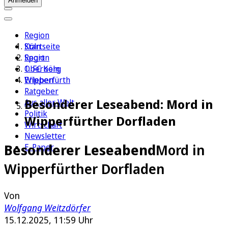
Anmelden
Region
Köln
Startseite
Sport
Region
1. FC Köln
Oberberg
Erleben
Wipperfürth
Ratgeber
Besonderer Leseabend: Mord in
Aus aller Welt
Politik
Wipperfürther Dorfladen
Wirtschaft
Newsletter
Besonderer Leseabend
Mord in
E-Paper
Wipperfürther Dorfladen
Von
Wolfgang Weitzdörfer
15.12.2025, 11:59 Uhr