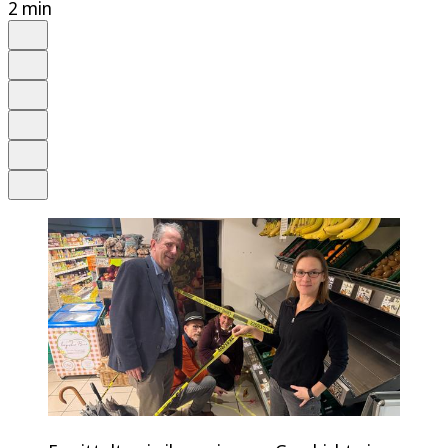
2 min
Auf Google bevorzugen
Anhören
Schrift
Merken
Drucken
Teilen