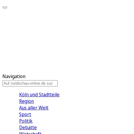
Meine KR
Meine Artikel
Meine Region
Meine Newsletter
Gewinnspiele
Mein Rundschau PLUS
Mein E-Paper
Navigation
Köln und Stadtteile
Region
Aus aller Welt
Sport
Politik
Debatte