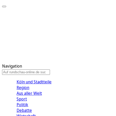
Meine KR
Meine Artikel
Meine Region
Meine Newsletter
Gewinnspiele
Mein Rundschau PLUS
Mein E-Paper
Navigation
Köln und Stadtteile
Region
Aus aller Welt
Sport
Politik
Debatte