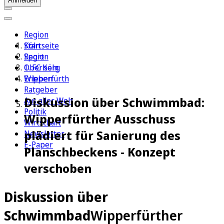
Anmelden
Region
Köln
Startseite
Sport
Region
1. FC Köln
Oberberg
Erleben
Wipperfürth
Ratgeber
Diskussion über Schwimmbad:
Aus aller Welt
Politik
Wipperfürther Ausschuss
Wirtschaft
plädiert für Sanierung des
Newsletter
E-Paper
Planschbeckens - Konzept
verschoben
Diskussion über
Schwimmbad
Wipperfürther