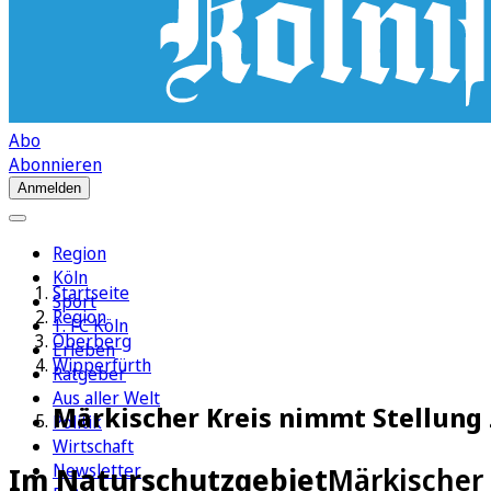
Abo
Abonnieren
Anmelden
Region
Köln
Startseite
Sport
Region
1. FC Köln
Oberberg
Erleben
Wipperfürth
Ratgeber
Aus aller Welt
Märkischer Kreis nimmt Stellung
Politik
Wirtschaft
Newsletter
Im Naturschutzgebiet
Märkischer 