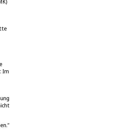
MK)
tte
e
. Im
gung
icht
len.