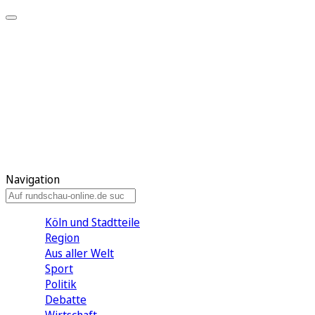
Meine KR
Meine Artikel
Meine Region
Meine Newsletter
Gewinnspiele
Mein Rundschau PLUS
Mein E-Paper
Navigation
Köln und Stadtteile
Region
Aus aller Welt
Sport
Politik
Debatte