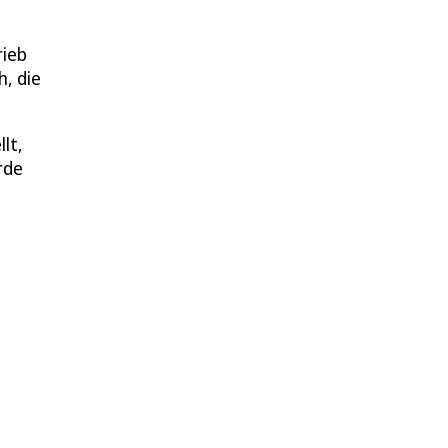
rieb
h, die
lt,
rde