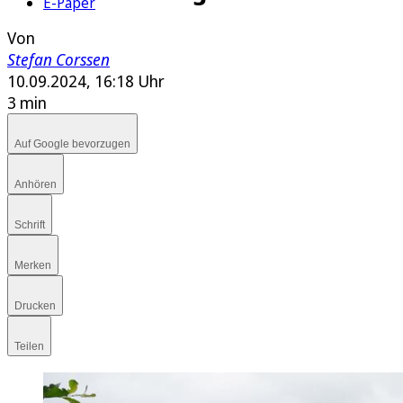
E-Paper
Von
Stefan Corssen
10.09.2024, 16:18 Uhr
3 min
Auf Google bevorzugen
Anhören
Schrift
Merken
Drucken
Teilen