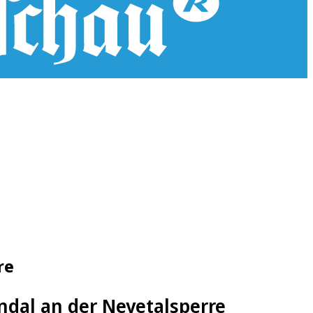
re
ndal an der Neyetalsperre