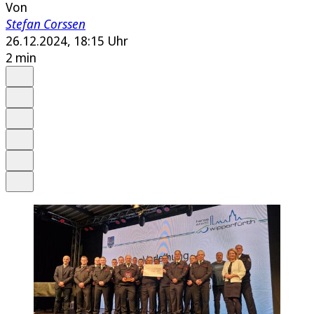
Von
Stefan Corssen
26.12.2024, 18:15 Uhr
2 min
Auf Google bevorzugen
Anhören
Schrift
Merken
Drucken
Teilen