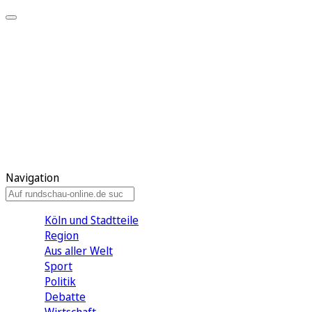
Meine KR
Meine Artikel
Meine Region
Meine Newsletter
Gewinnspiele
Mein Rundschau PLUS
Mein E-Paper
Navigation
Köln und Stadtteile
Region
Aus aller Welt
Sport
Politik
Debatte