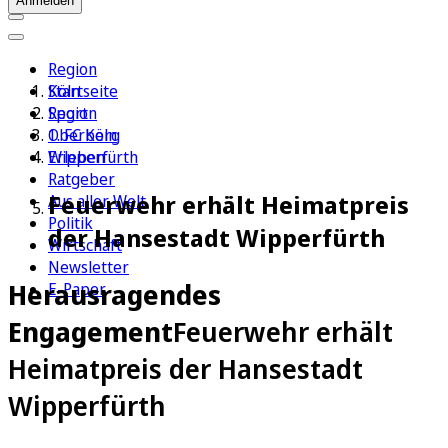
Anmelden
Region
Köln
Startseite
Sport
Region
1. FC Köln
Oberberg
Erleben
Wipperfürth
Ratgeber
Feuerwehr erhält Heimatpreis
Aus aller Welt
Politik
der Hansestadt Wipperfürth
Wirtschaft
Newsletter
Herausragendes
E-Paper
Engagement
Feuerwehr erhält
Heimatpreis der Hansestadt
Wipperfürth