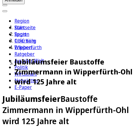
Anmelden
Region
Köln
Startseite
Sport
Region
1. FC Köln
Oberberg
Erleben
Wipperfürth
Ratgeber
Jubiläumsfeier Baustoffe
Aus aller Welt
Politik
Zimmermann in Wipperfürth-Ohl
Wirtschaft
wird 125 Jahre alt
Newsletter
E-Paper
Jubiläumsfeier
Baustoffe
Zimmermann in Wipperfürth-Ohl
wird 125 Jahre alt