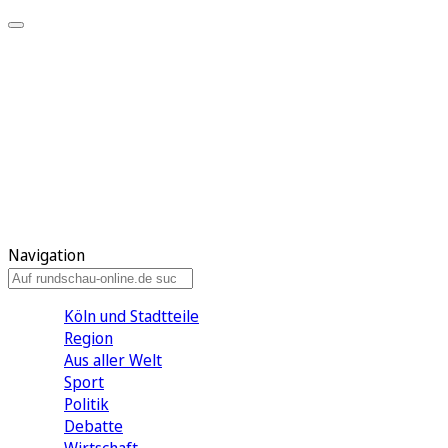
Meine KR
Meine Artikel
Meine Region
Meine Newsletter
Gewinnspiele
Mein Rundschau PLUS
Mein E-Paper
Navigation
Köln und Stadtteile
Region
Aus aller Welt
Sport
Politik
Debatte