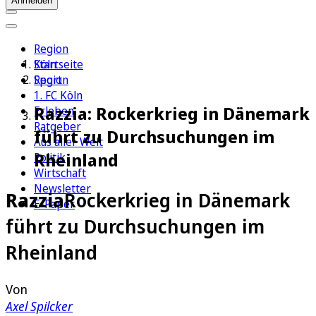
Anmelden
Region
Köln
Startseite
Sport
Region
1. FC Köln
Razzia: Rockerkrieg in Dänemark
Erleben
Ratgeber
führt zu Durchsuchungen im
Aus aller Welt
Rheinland
Politik
Wirtschaft
Newsletter
Razzia
Rockerkrieg in Dänemark
E-Paper
führt zu Durchsuchungen im
Rheinland
Von
Axel Spilcker