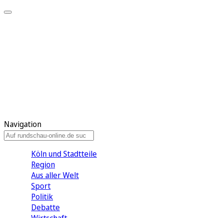
Meine KR
Meine Artikel
Meine Region
Meine Newsletter
Gewinnspiele
Mein Rundschau PLUS
Mein E-Paper
Navigation
Köln und Stadtteile
Region
Aus aller Welt
Sport
Politik
Debatte