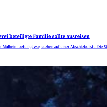
ei beteiligte Familie sollte ausreisen
n-Mülheim beteiligt war, stehen auf einer Abschiebeliste. Die Sta