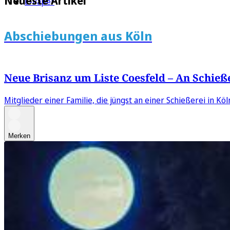
Neueste Artikel
E-Paper
Abschiebungen aus Köln
Neue Brisanz um Liste Coesfeld – An Schießer
Mitglieder einer Familie, die jüngst an einer Schießerei in Köl
Merken