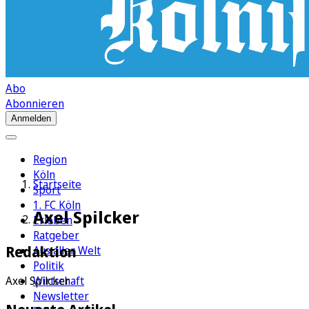
Abo
Abonnieren
Anmelden
Region
Köln
Startseite
Sport
1. FC Köln
Axel Spilcker
Erleben
Ratgeber
Redaktion
Aus aller Welt
Politik
Wirtschaft
Axel Spilcker
Newsletter