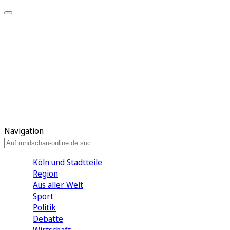
Meine KR
Meine Artikel
Meine Region
Meine Newsletter
Gewinnspiele
Mein Rundschau PLUS
Mein E-Paper
Navigation
Köln und Stadtteile
Region
Aus aller Welt
Sport
Politik
Debatte