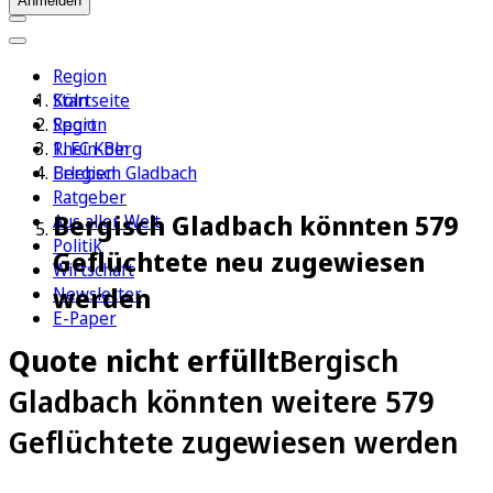
Anmelden
Region
Köln
Startseite
Sport
Region
1. FC Köln
Rhein-Berg
Erleben
Bergisch Gladbach
Ratgeber
Bergisch Gladbach könnten 579
Aus aller Welt
Politik
Geflüchtete neu zugewiesen
Wirtschaft
werden
Newsletter
E-Paper
Quote nicht erfüllt
Bergisch
Gladbach könnten weitere 579
Geflüchtete zugewiesen werden