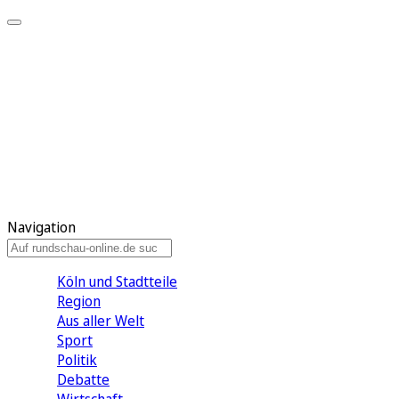
Meine KR
Meine Artikel
Meine Region
Meine Newsletter
Gewinnspiele
Mein Rundschau PLUS
Mein E-Paper
Navigation
Köln und Stadtteile
Region
Aus aller Welt
Sport
Politik
Debatte