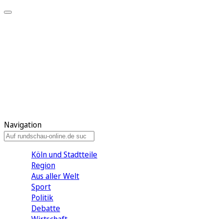
Meine KR
Meine Artikel
Meine Region
Meine Newsletter
Gewinnspiele
Mein Rundschau PLUS
Mein E-Paper
Navigation
Köln und Stadtteile
Region
Aus aller Welt
Sport
Politik
Debatte