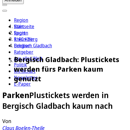
Anmelden
Region
Köln
Startseite
Sport
Region
1. FC Köln
Rhein-Berg
Erleben
Bergisch Gladbach
Ratgeber
Bergisch Gladbach: Plustickets
Aus aller Welt
Politik
werden fürs Parken kaum
Wirtschaft
genutzt
Newsletter
E-Paper
Parken
Plustickets werden in
Bergisch Gladbach kaum nach
Von
Claus Boelen-Theile