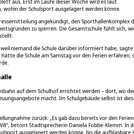
lett aus. Erst im Laufe dieser Woche wird es laut
, wohin der Schulsport ausgelagert werden könne.
Pressemitteilung angekündigt, den Sporthallenkomplex 
eitsgründen zu sperren. Die Gesamtschule fühlt sich, wi
tellt.
weil niemand die Schule darüber informiert habe, sagte
g hätte die Schule am Samstag vor den Ferien erfahren, 
rde.
alle
rtanbahn auf dem Schulhof errichtet werden – dort, wo de
euungsangebote macht. Im Schulgebäude selbst ist dies
tellungnahme zurück: „Es gab dazu bereits vor den Ferie
Will“, betont Stadtsprecherin Daniela Fobbe-Klemm. In 
lsport ausgelagert werden könne, bis die aufblasbare 