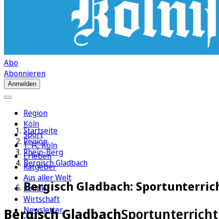
Abo
Abonnieren
Anmelden
Region
Köln
Startseite
Sport
Region
1. FC Köln
Rhein-Berg
Erleben
Bergisch Gladbach
Ratgeber
Aus aller Welt
Bergisch Gladbach: Sportunterric
Politik
Wirtschaft
Newsletter
Bergisch Gladbach
Sportunterricht