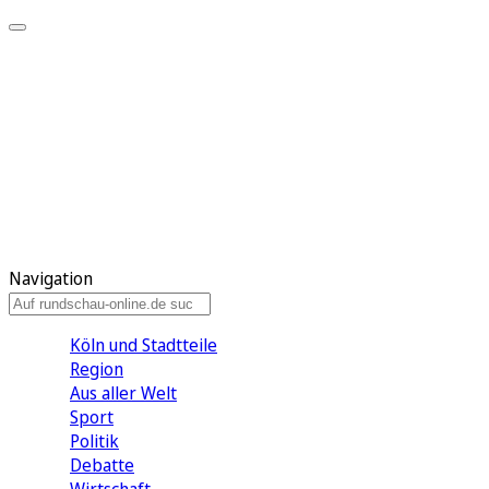
Meine KR
Meine Artikel
Meine Region
Meine Newsletter
Gewinnspiele
Mein Rundschau PLUS
Mein E-Paper
Navigation
Köln und Stadtteile
Region
Aus aller Welt
Sport
Politik
Debatte