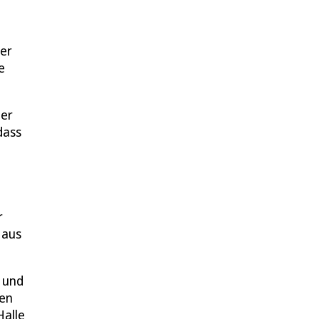
der
e
 er
dass
r
 aus
n und
den
Halle