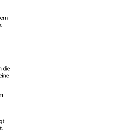
fern
rd
m die
eine
em
r
gt
t.