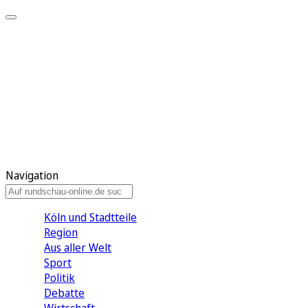
Meine KR
Meine Artikel
Meine Region
Meine Newsletter
Gewinnspiele
Mein Rundschau PLUS
Mein E-Paper
Navigation
Köln und Stadtteile
Region
Aus aller Welt
Sport
Politik
Debatte