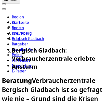
Anmelden
Region
Köln
Startseite
Sport
Region
1. FC Köln
Rhein-Berg
Erleben
Bergisch Gladbach
Ratgeber
Bergisch Gladbach:
Aus aller Welt
Politik
Verbraucherzentrale erlebte
Wirtschaft
Ansturm
Newsletter
E-Paper
Beratung
Verbraucherzentrale
Bergisch Gladbach ist so gefragt
wie nie – Grund sind die Krisen