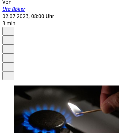
Von
Uta Böker
02.07.2023, 08:00 Uhr
3 min
Auf Google bevorzugen
Anhören
Schrift
Merken
Drucken
Teilen