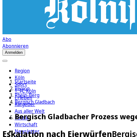
Abo
Abonnieren
Anmelden
Region
Köln
Startseite
Sport
Region
1. FC Köln
Rhein-Berg
Erleben
Bergisch Gladbach
Ratgeber
Aus aller Welt
Bergisch Gladbacher Prozess weg
Politik
Wirtschaft
Newsletter
Eskalation nach Eierwürfen
Bergi