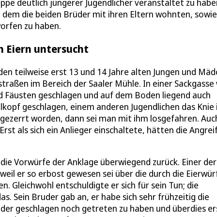
ppe deutlich jüngerer Jugendlicher veranstaltet zu habe
n dem die beiden Brüder mit ihren Eltern wohnten, sowie
orfen zu haben.
h Eiern untersucht
den teilweise erst 13 und 14 Jahre alten Jungen und Mä
traßen im Bereich der Saaler Mühle. In einer Sackgasse
und Fäusten geschlagen und auf dem Boden liegend auch
lkopf geschlagen, einem anderen Jugendlichen das Knie 
 gezerrt worden, dann sei man mit ihm losgefahren. Auc
rst als sich ein Anlieger einschaltete, hätten die Angrei
n die Vorwürfe der Anklage überwiegend zurück. Einer der
eil er so erbost gewesen sei über die durch die Eierwür
. Gleichwohl entschuldigte er sich für sein Tun; die
s. Sein Bruder gab an, er habe sich sehr frühzeitig die
eder geschlagen noch getreten zu haben und überdies er