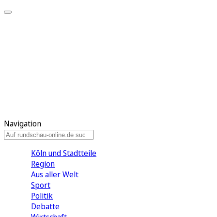
Meine KR
Meine Artikel
Meine Region
Meine Newsletter
Gewinnspiele
Mein Rundschau PLUS
Mein E-Paper
Navigation
Köln und Stadtteile
Region
Aus aller Welt
Sport
Politik
Debatte