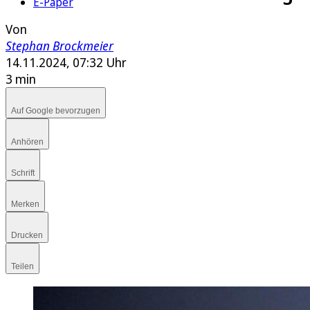
E-Paper
Von
Stephan Brockmeier
14.11.2024, 07:32 Uhr
3 min
Auf Google bevorzugen
Anhören
Schrift
Merken
Drucken
Teilen