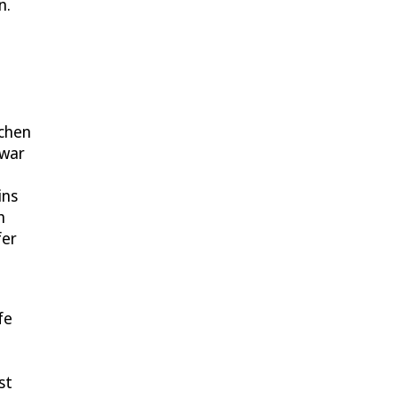
n.
dchen
 war
ins
h
fer
fe
st