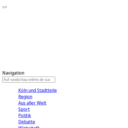
Meine KR
Meine Artikel
Meine Region
Meine Newsletter
Gewinnspiele
Mein Rundschau PLUS
Mein E-Paper
Navigation
Köln und Stadtteile
Region
Aus aller Welt
Sport
Politik
Debatte