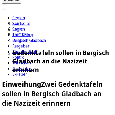
Anmelden
Region
Köln
Startseite
Sport
Region
1. FC Köln
Rhein-Berg
Erleben
Bergisch Gladbach
Ratgeber
Gedenktafeln sollen in Bergisch
Aus aller Welt
Politik
Gladbach an die Nazizeit
Wirtschaft
erinnern
Newsletter
E-Paper
Einweihung
Zwei Gedenktafeln
sollen in Bergisch Gladbach an
die Nazizeit erinnern