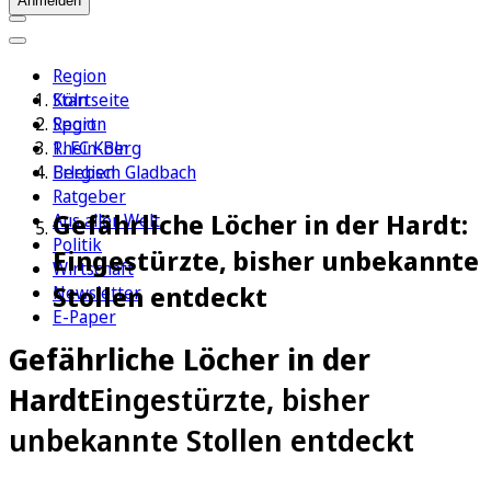
Anmelden
Region
Köln
Startseite
Sport
Region
1. FC Köln
Rhein-Berg
Erleben
Bergisch Gladbach
Ratgeber
Gefährliche Löcher in der Hardt:
Aus aller Welt
Politik
Eingestürzte, bisher unbekannte
Wirtschaft
Stollen entdeckt
Newsletter
E-Paper
Gefährliche Löcher in der
Hardt
Eingestürzte, bisher
unbekannte Stollen entdeckt