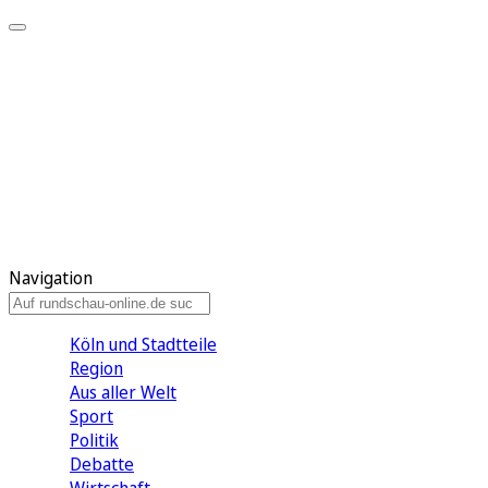
Meine KR
Meine Artikel
Meine Region
Meine Newsletter
Gewinnspiele
Mein Rundschau PLUS
Mein E-Paper
Navigation
Köln und Stadtteile
Region
Aus aller Welt
Sport
Politik
Debatte