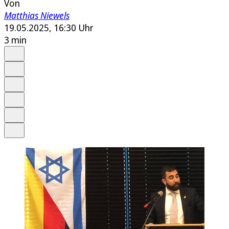
Von
Matthias Niewels
19.05.2025, 16:30 Uhr
3 min
Auf Google bevorzugen
Anhören
Schrift
Merken
Drucken
Teilen