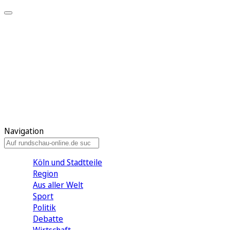
Meine KR
Meine Artikel
Meine Region
Meine Newsletter
Gewinnspiele
Mein Rundschau PLUS
Mein E-Paper
Navigation
Köln und Stadtteile
Region
Aus aller Welt
Sport
Politik
Debatte