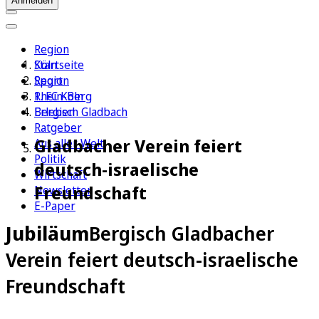
Anmelden
Region
Köln
Startseite
Sport
Region
1. FC Köln
Rhein-Berg
Erleben
Bergisch Gladbach
Ratgeber
Gladbacher Verein feiert
Aus aller Welt
Politik
deutsch-israelische
Wirtschaft
Freundschaft
Newsletter
E-Paper
Jubiläum
Bergisch Gladbacher
Verein feiert deutsch-israelische
Freundschaft