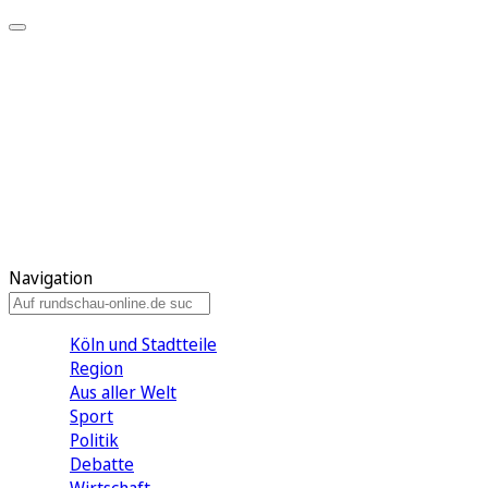
Meine KR
Meine Artikel
Meine Region
Meine Newsletter
Gewinnspiele
Mein Rundschau PLUS
Mein E-Paper
Navigation
Köln und Stadtteile
Region
Aus aller Welt
Sport
Politik
Debatte