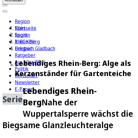
Anmelden
Region
Köln
Startseite
Sport
Region
1. FC Köln
Rhein-Berg
Erleben
Bergisch Gladbach
Ratgeber
Lebendiges Rhein-Berg: Alge als
Aus aller Welt
Politik
Kerzenständer für Gartenteiche
Wirtschaft
Newsletter
Lebendiges Rhein-
E-Paper
Serie
Berg
Nahe der
Wuppertalsperre wächst die
Biegsame Glanzleuchteralge