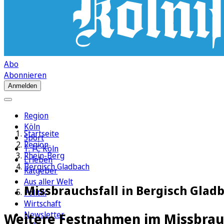
Abo
Abonnieren
Anmelden
Region
Köln
Startseite
Sport
Region
1. FC Köln
Rhein-Berg
Erleben
Bergisch Gladbach
Ratgeber
Aus aller Welt
Missbrauchsfall in Bergisch Glad
Politik
Wirtschaft
Newsletter
Weitere Festnahmen im Missbrau