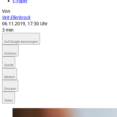
E-Paper
Von
Veit Ellerbrock
06.11.2019, 17:30 Uhr
3 min
Auf Google bevorzugen
Anhören
Schrift
Merken
Drucken
Teilen