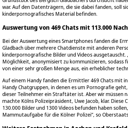
Grundstück des Bergisch Gladbachers durchsucht hab
war. Auf den Datenträgern, die sie dabei fanden, soll 
kinderpornografisches Material befinden.
Auswertung von 469 Chats mit 113.000 Nach
Bei der Auswertung eines Smartphones fanden die Ermi
Gladbach über mehrere Chatdienste mit anderen Perso
kinderpornografische Bilder und Videos ausgetauscht. 
Möglichkeit, anonymisiert zu kommunizieren, sodass für
von einer sehr großen Menge aus, ein erheblicher tec
Auf einem Handy fanden die Ermittler 469 Chats mit in
Handy Chatgruppen, in denen es um Pornografie geht, d
dieser Teilnehmer ein Straftäter ist. Aber wir müssen n
machte Kölns Polizeipräsident, Uwe Jacob, klar. Diese
130.000 Bilder und 1300 Videos befunden haben sollen
Mammutaufgabe für die Kölner Polizei“, so Oberstaats