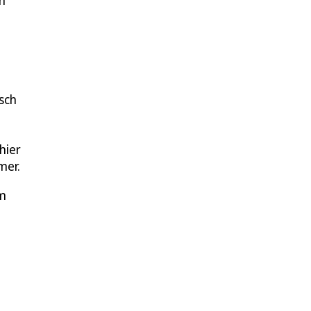
n
sch
hier
mer.
em