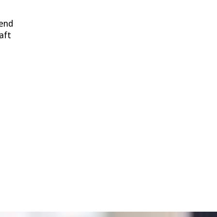
end
aft