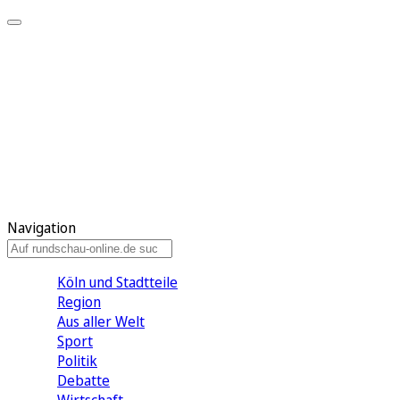
Meine KR
Meine Artikel
Meine Region
Meine Newsletter
Gewinnspiele
Mein Rundschau PLUS
Mein E-Paper
Navigation
Köln und Stadtteile
Region
Aus aller Welt
Sport
Politik
Debatte