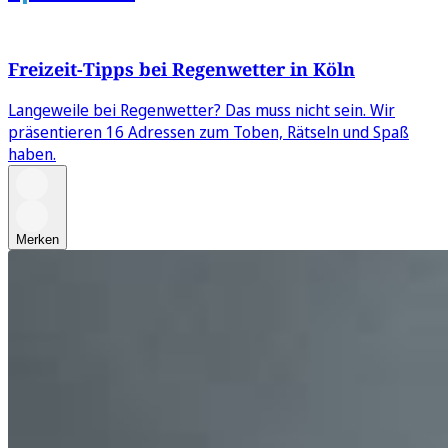
Freizeit-Tipps bei Regenwetter in Köln
Langeweile bei Regenwetter? Das muss nicht sein. Wir
präsentieren 16 Adressen zum Toben, Rätseln und Spaß
haben.
Merken