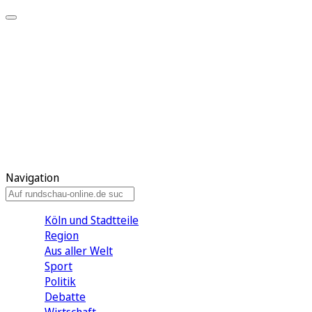
Meine KR
Meine Artikel
Meine Region
Meine Newsletter
Gewinnspiele
Mein Rundschau PLUS
Mein E-Paper
Navigation
Köln und Stadtteile
Region
Aus aller Welt
Sport
Politik
Debatte