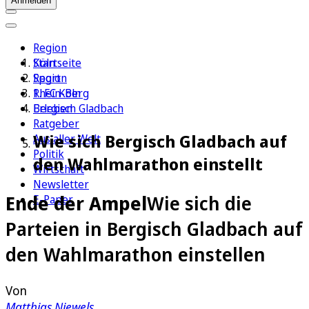
Anmelden
Region
Köln
Startseite
Sport
Region
1. FC Köln
Rhein-Berg
Erleben
Bergisch Gladbach
Ratgeber
Wie sich Bergisch Gladbach auf
Aus aller Welt
Politik
den Wahlmarathon einstellt
Wirtschaft
Newsletter
Ende der Ampel
Wie sich die
E-Paper
Parteien in Bergisch Gladbach auf
den Wahlmarathon einstellen
Von
Matthias Niewels