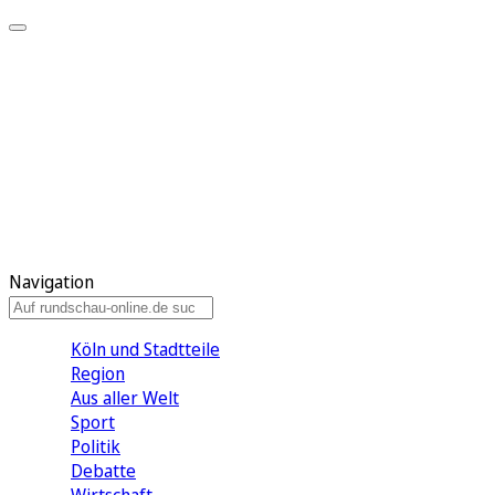
Meine KR
Meine Artikel
Meine Region
Meine Newsletter
Gewinnspiele
Mein Rundschau PLUS
Mein E-Paper
Navigation
Köln und Stadtteile
Region
Aus aller Welt
Sport
Politik
Debatte