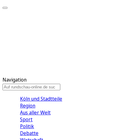
Meine KR
Meine Artikel
Meine Region
Meine Newsletter
Gewinnspiele
Mein Rundschau PLUS
Mein E-Paper
Navigation
Köln und Stadtteile
Region
Aus aller Welt
Sport
Politik
Debatte