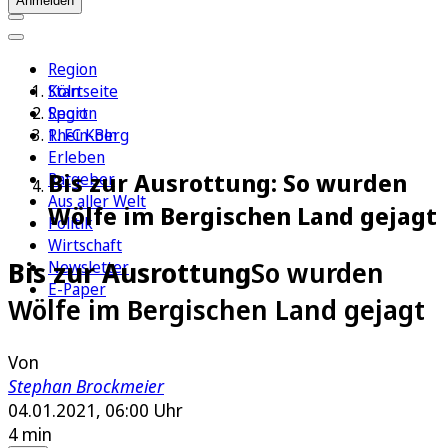
Anmelden
Region
Köln
Startseite
Sport
Region
1. FC Köln
Rhein-Berg
Erleben
Bis zur Ausrottung: So wurden
Ratgeber
Aus aller Welt
Wölfe im Bergischen Land gejagt
Politik
Wirtschaft
Bis zur Ausrottung
So wurden
Newsletter
E-Paper
Wölfe im Bergischen Land gejagt
Von
Stephan Brockmeier
04.01.2021, 06:00 Uhr
4 min