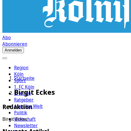
Abo
Abonnieren
Anmelden
Region
Köln
Startseite
Sport
1. FC Köln
Birgit Eckes
Erleben
Ratgeber
Redaktion
Aus aller Welt
Politik
Wirtschaft
Birgit Eckes
Newsletter