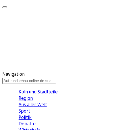
Meine KR
Meine Artikel
Meine Region
Meine Newsletter
Gewinnspiele
Mein Rundschau PLUS
Mein E-Paper
Navigation
Köln und Stadtteile
Region
Aus aller Welt
Sport
Politik
Debatte