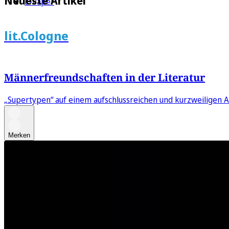
Neueste Artikel
E-Paper
lit.Cologne
Männerfreundschaften in der Literatur
„Supertypen“ auf einem aufschlussreichen und kurzweiligen 
Merken