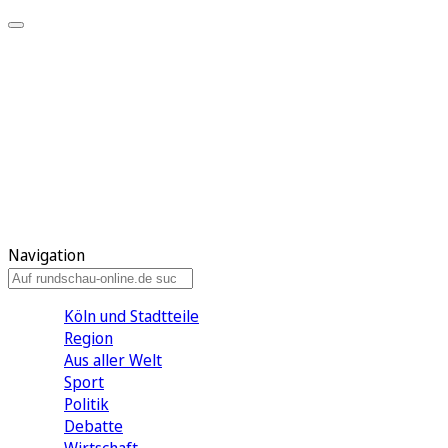
Meine KR
Meine Artikel
Meine Region
Meine Newsletter
Gewinnspiele
Mein Rundschau PLUS
Mein E-Paper
Navigation
Köln und Stadtteile
Region
Aus aller Welt
Sport
Politik
Debatte