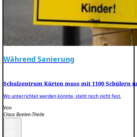
Während Sanierung
Schulzentrum Kürten muss mit 1100 Schülern 
Wo unterrichtet werden könnte, steht noch nicht fest.
Von
Claus Boelen-Theile