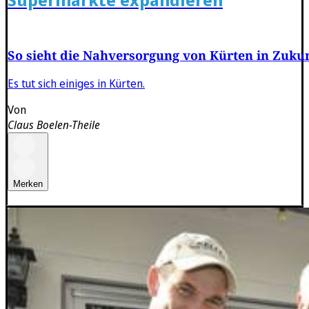
So sieht die Nahversorgung von Kürten in Zukun
Es tut sich einiges in Kürten.
Von
Claus Boelen-Theile
Merken