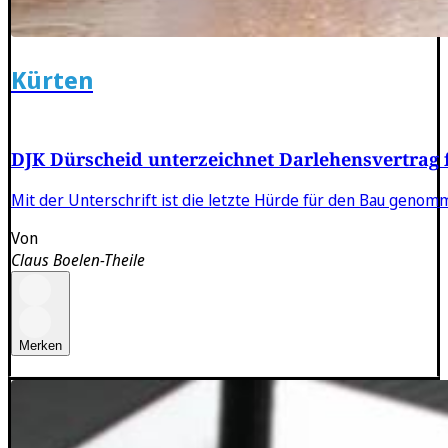
Kürten
DJK Dürscheid unterzeichnet Darlehensvertrag 
Mit der Unterschrift ist die letzte Hürde für den Bau genom
Von
Claus Boelen-Theile
Merken