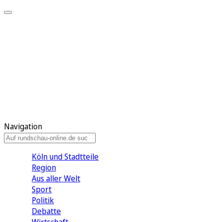
Meine KR
Meine Artikel
Meine Region
Meine Newsletter
Gewinnspiele
Mein Rundschau PLUS
Mein E-Paper
Navigation
Köln und Stadtteile
Region
Aus aller Welt
Sport
Politik
Debatte