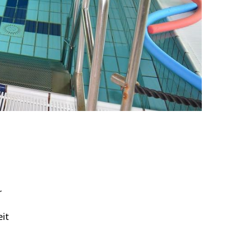
r
eit