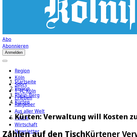
Abo
Abonnieren
Anmelden
Region
Köln
Startseite
Sport
Region
1. FC Köln
Rhein-Berg
Erleben
Kürten
Ratgeber
Aus aller Welt
Kürten: Verwaltung will Kosten 
Politik
Wirtschaft
Newsletter
Zahlen auf den Tisch
Kürtener Ver