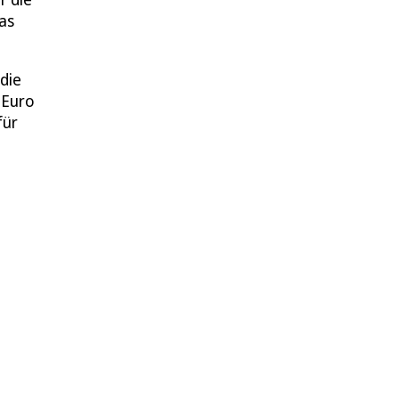
as
die
 Euro
für