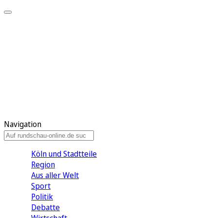
Meine KR
Meine Artikel
Meine Region
Meine Newsletter
Gewinnspiele
Mein Rundschau PLUS
Mein E-Paper
Navigation
Köln und Stadtteile
Region
Aus aller Welt
Sport
Politik
Debatte