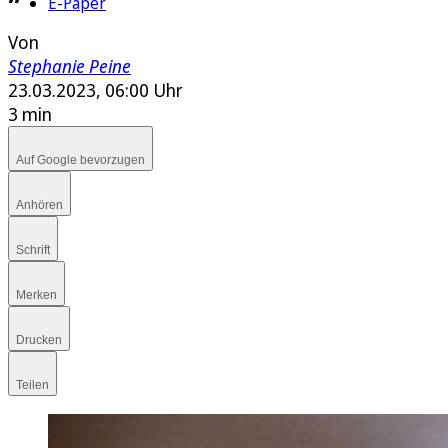
E-Paper
Von
Stephanie Peine
23.03.2023, 06:00 Uhr
3 min
Auf Google bevorzugen
Anhören
Schrift
Merken
Drucken
Teilen