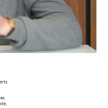
erts
er,
ote,