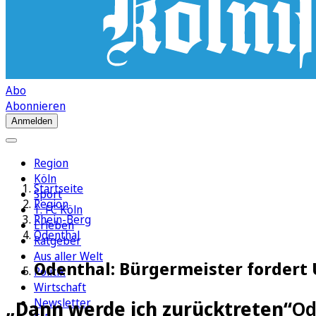
Abo
Abonnieren
Anmelden
Region
Köln
Startseite
Sport
Region
1. FC Köln
Rhein-Berg
Erleben
Odenthal
Ratgeber
Aus aller Welt
Odenthal: Bürgermeister fordert
Politik
Wirtschaft
Newsletter
„Dann werde ich zurücktreten“
Od