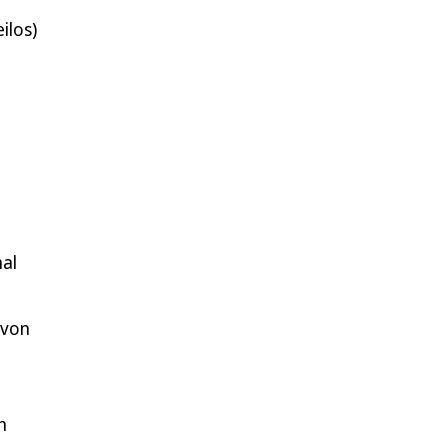
ilos)
hal
 von
n