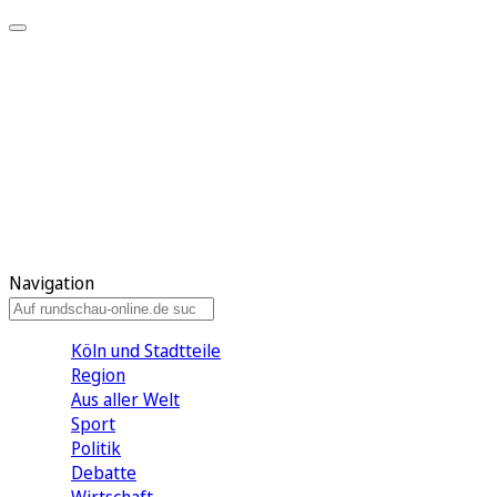
Meine KR
Meine Artikel
Meine Region
Meine Newsletter
Gewinnspiele
Mein Rundschau PLUS
Mein E-Paper
Navigation
Köln und Stadtteile
Region
Aus aller Welt
Sport
Politik
Debatte