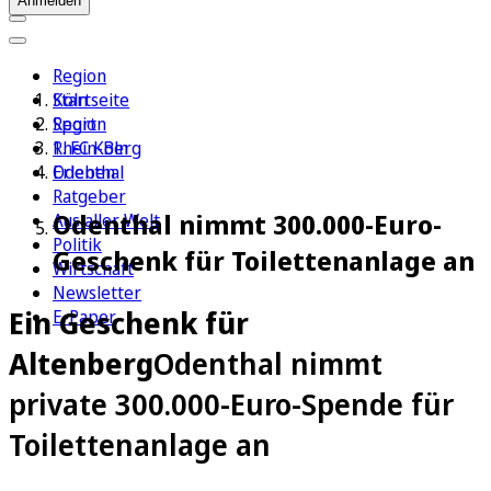
Anmelden
Region
Köln
Startseite
Sport
Region
1. FC Köln
Rhein-Berg
Erleben
Odenthal
Ratgeber
Odenthal nimmt 300.000-Euro-
Aus aller Welt
Politik
Geschenk für Toilettenanlage an
Wirtschaft
Newsletter
Ein Geschenk für
E-Paper
Altenberg
Odenthal nimmt
private 300.000-Euro-Spende für
Toilettenanlage an