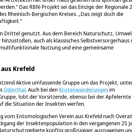
rden.“ Das RBN-Projekt sei das Einzige der Regionale 
es Rheinisch-Bergischen Kreises. „Das zeigt doch die
tigkeit.“
m Drittel genutzt. Aus dem Bereich Naturschutz, Umwel
inzustoßen, auch als klassisches Selbstversorgerhaus s
ne multifunktionale Nutzung und eine gemeinsame
 aus Krefeld
utzend Aktive umfassende Gruppe um das Projekt, unte
us
Odenthal
. Auch bei den
Krötenwanderungen
im
Gruppe, lobt der Vorsitzende, ebenso bei der Apfelernte
uf die Situation der Insekten werfen.
rg vom Entomologischen Verein aus Krefeld nach Overa
kgang der Insektenpopulation in den vergangenen 25 J
Naturschutzgebiete künftig großzügiger auszuweisen un