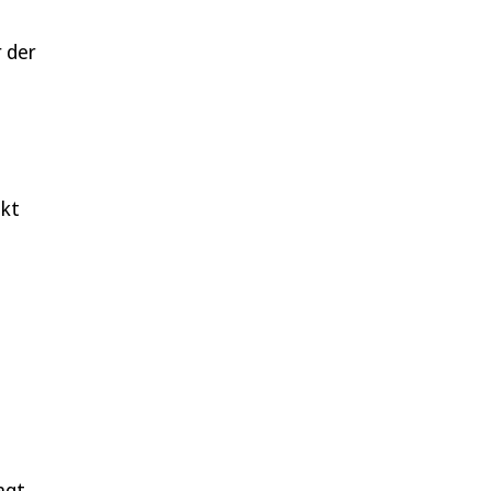
 der
ekt
agt,