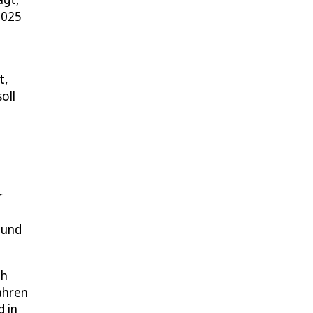
2025
t,
oll
r
 und
th
ahren
d in