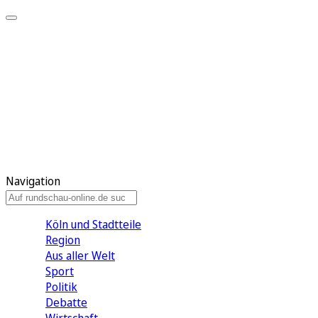
Meine KR
Meine Artikel
Meine Region
Meine Newsletter
Gewinnspiele
Mein Rundschau PLUS
Mein E-Paper
Navigation
Köln und Stadtteile
Region
Aus aller Welt
Sport
Politik
Debatte