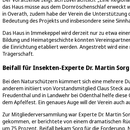
das Haus müsse aus dem Dornröschenschlaf erweckt we
in Overath, zudem habe der Verein die Unterstützung d
Bedeutung des Projekts und insbesondere seine Sinnhaf
Das Haus in Immekeppel wird derzeit nur zu etwa eine
Bildung und Heimatgeschichte könnten Vereinspartner h
die Einrichtung etabliert werden. Angestrebt wird ei
Trägerschaft.
Beifall für Insekten-Experte Dr. Martin Sorg
Bei den Naturschützern kümmert sich eine mehrere D
anderem initiiert von Vorstandsmitglied Claus Steck a
Freudenthal und in Landwehr bei Odenthal helfe diese 
dem Apfelfest. Ein genaues Auge will der Verein auch a
Zur Mitgliederversammlung war Experte Dr. Martin So
gekommen, er berichtete von einem dramatischen Rüc
um 75 Prozent. Beifall bekam Sorg für die Forderung, 