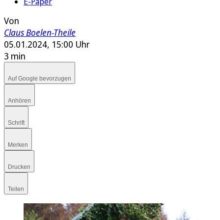
E-Paper
Von
Claus Boelen-Theile
05.01.2024, 15:00 Uhr
3 min
Auf Google bevorzugen
Anhören
Schrift
Merken
Drucken
Teilen