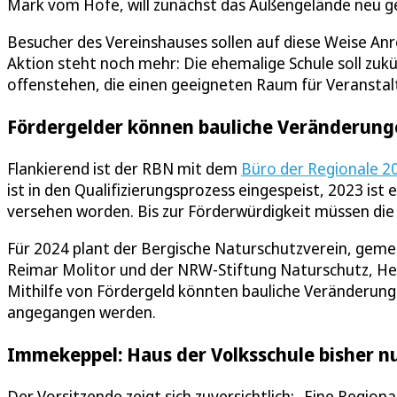
Mark vom Hofe, will zunächst das Außengelände neu g
Besucher des Vereinshauses sollen auf diese Weise A
Aktion steht noch mehr: Die ehemalige Schule soll zukü
offenstehen, die einen geeigneten Raum für Veranstal
Fördergelder können bauliche Veränderung
Flankierend ist der RBN mit dem
Büro der Regionale 2
ist in den Qualifizierungsprozess eingespeist, 2023 ist
versehen worden. Bis zur Förderwürdigkeit müssen die
Für 2024 plant der Bergische Naturschutzverein, gem
Reimar Molitor und der NRW-Stiftung Naturschutz, Hei
Mithilfe von Fördergeld könnten bauliche Veränderu
angegangen werden.
Immekeppel: Haus der Volksschule bisher nu
Der Vorsitzende zeigt sich zuversichtlich: „Eine Regio