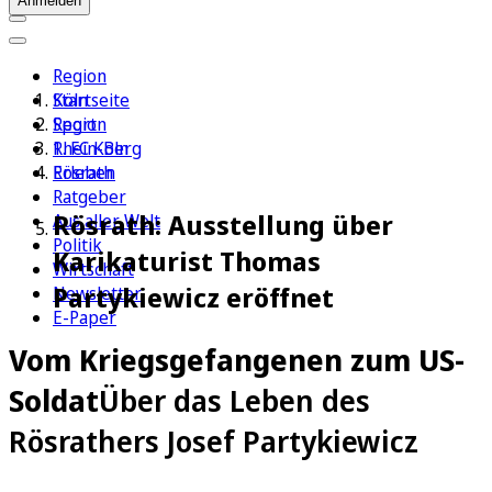
Anmelden
Region
Köln
Startseite
Sport
Region
1. FC Köln
Rhein-Berg
Erleben
Rösrath
Ratgeber
Rösrath: Ausstellung über
Aus aller Welt
Politik
Karikaturist Thomas
Wirtschaft
Partykiewicz eröffnet
Newsletter
E-Paper
Vom Kriegsgefangenen zum US-
Soldat
Über das Leben des
Rösrathers Josef Partykiewicz