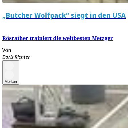
„Butcher Wolfpack“ siegt in den USA
Rösrather trainiert die weltbesten Metzger
Von
Doris Richter
Merken