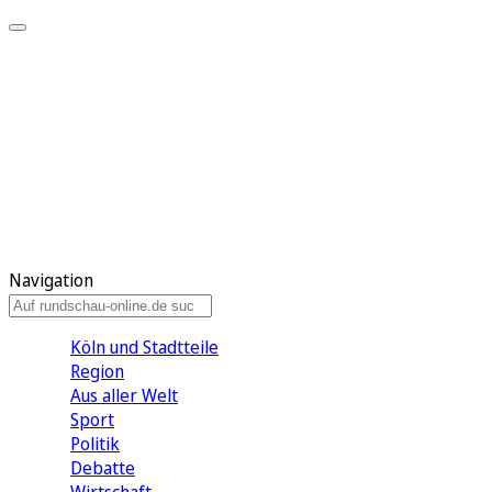
Meine KR
Meine Artikel
Meine Region
Meine Newsletter
Gewinnspiele
Mein Rundschau PLUS
Mein E-Paper
Navigation
Köln und Stadtteile
Region
Aus aller Welt
Sport
Politik
Debatte