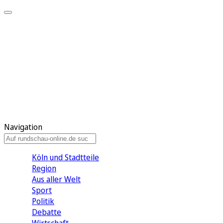
Meine KR
Meine Artikel
Meine Region
Meine Newsletter
Gewinnspiele
Mein Rundschau PLUS
Mein E-Paper
Navigation
Köln und Stadtteile
Region
Aus aller Welt
Sport
Politik
Debatte