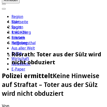
Anmelden
Region
Köln
Startseite
Sport
Region
1. FC Köln
Rhein-Berg
Erleben
Rösrath
Ratgeber
Hoffnungsthal
Aus aller Welt
Rösrath: Toter aus der Sülz wird
Politik
Wirtschaft
nicht obduziert
Newsletter
E-Paper
Polizei ermittelt
Keine Hinweise
auf Straftat – Toter aus der Sülz
wird nicht obduziert
Von