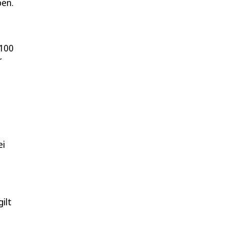
ben.
 100
r
ei
ilt