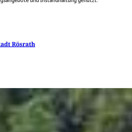
ungsangebote und Instandhaltung genutzt.
tadt Rösrath