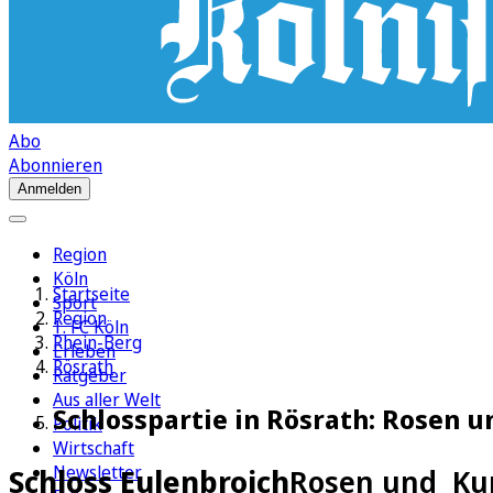
Abo
Abonnieren
Anmelden
Region
Köln
Startseite
Sport
Region
1. FC Köln
Rhein-Berg
Erleben
Rösrath
Ratgeber
Aus aller Welt
Schlosspartie in Rösrath: Rosen 
Politik
Wirtschaft
Newsletter
Schloss Eulenbroich
Rosen und Kun