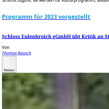
Schloss zugute, sie werden für Kulturprogramm, Bild
Programm für 2023 vorgestellt
Schloss Eulenbroich gGmbH übt Kritik an S
Von
Thomas Rausch
Merken