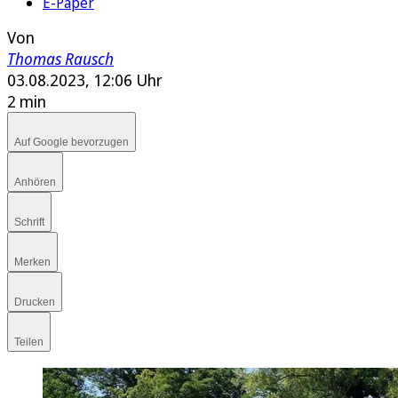
E-Paper
Von
Thomas Rausch
03.08.2023, 12:06 Uhr
2 min
Auf Google bevorzugen
Anhören
Schrift
Merken
Drucken
Teilen