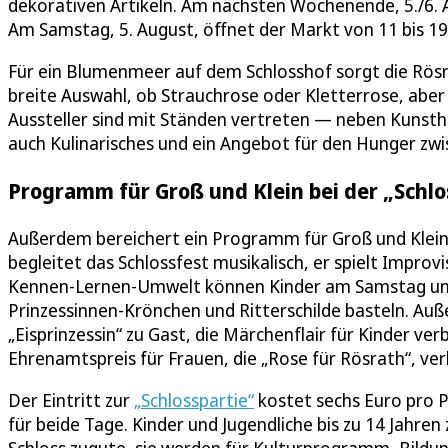
dekorativen Artikeln. Am nächsten Wochenende, 5./6. 
Am Samstag, 5. August, öffnet der Markt von 11 bis 19 
Für ein Blumenmeer auf dem Schlosshof sorgt die Rösr
breite Auswahl, ob Strauchrose oder Kletterrose, abe
Aussteller sind mit Ständen vertreten — neben Kunst
auch Kulinarisches und ein Angebot für den Hunger zw
Programm für Groß und Klein bei der „Schlo
Außerdem bereichert ein Programm für Groß und Klein
begleitet das Schlossfest musikalisch, er spielt Impr
Kennen-Lernen-Umwelt können Kinder am Samstag und 
Prinzessinnen-Krönchen und Ritterschilde basteln. Auße
„Eisprinzessin“ zu Gast, die Märchenflair für Kinder v
Ehrenamtspreis für Frauen, die „Rose für Rösrath“, ver
Der Eintritt zur
„Schlosspartie“
kostet sechs Euro pro Pe
für beide Tage. Kinder und Jugendliche bis zu 14 Jahre