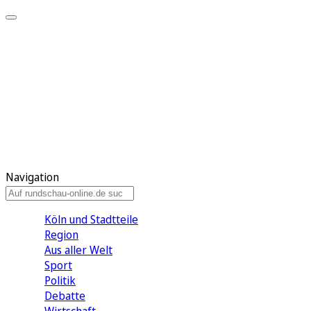
Meine KR
Meine Artikel
Meine Region
Meine Newsletter
Gewinnspiele
Mein Rundschau PLUS
Mein E-Paper
Navigation
Köln und Stadtteile
Region
Aus aller Welt
Sport
Politik
Debatte