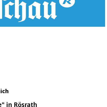
ich
" in Rösrath