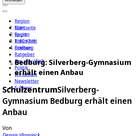
Anmelden
Region
Köln
Startseite
Sport
Region
1. FC Köln
Rhein-Erft
Erleben
Bedburg
Ratgeber
Bedburg: Silverberg-Gymnasium
Aus aller Welt
Politik
erhält einen Anbau
Wirtschaft
Newsletter
Schulzentrum
Silverberg-
E-Paper
Gymnasium Bedburg erhält einen
Anbau
Von
Dennis Vlaminck