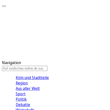
Meine KR
Meine Artikel
Meine Region
Meine Newsletter
Gewinnspiele
Mein Rundschau PLUS
Mein E-Paper
Navigation
Köln und Stadtteile
Region
Aus aller Welt
Sport
Politik
Debatte