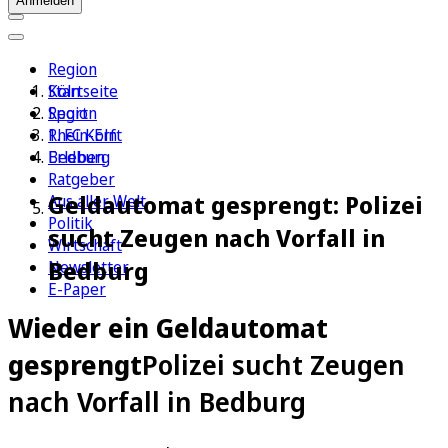
Anmelden
Region
Köln
Startseite
Sport
Region
1. FC Köln
Rhein-Erft
Erleben
Bedburg
Ratgeber
Geldautomat gesprengt: Polizei
Aus aller Welt
Politik
sucht Zeugen nach Vorfall in
Wirtschaft
Bedburg
Newsletter
E-Paper
Wieder ein Geldautomat
gesprengt
Polizei sucht Zeugen
nach Vorfall in Bedburg