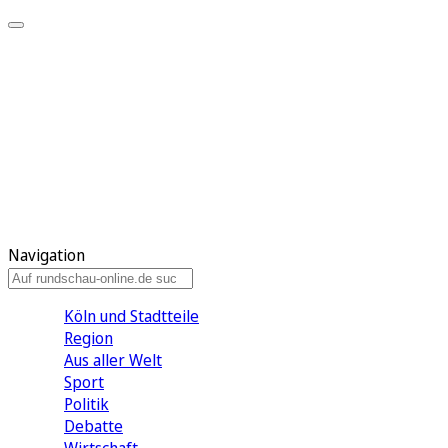
Meine KR
Meine Artikel
Meine Region
Meine Newsletter
Gewinnspiele
Mein Rundschau PLUS
Mein E-Paper
Navigation
Köln und Stadtteile
Region
Aus aller Welt
Sport
Politik
Debatte