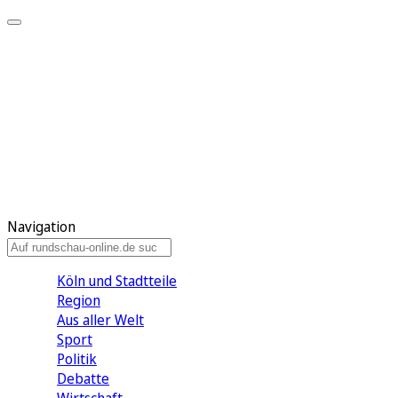
Meine KR
Meine Artikel
Meine Region
Meine Newsletter
Gewinnspiele
Mein Rundschau PLUS
Mein E-Paper
Navigation
Köln und Stadtteile
Region
Aus aller Welt
Sport
Politik
Debatte