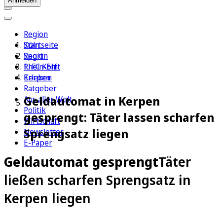
Anmelden
Region
Köln
Startseite
Sport
Region
1. FC Köln
Rhein-Erft
Erleben
Kerpen
Ratgeber
Geldautomat in Kerpen
Aus aller Welt
Politik
gesprengt: Täter lassen scharfen
Wirtschaft
Sprengsatz liegen
Newsletter
E-Paper
Geldautomat gesprengt
Täter
ließen scharfen Sprengsatz in
Kerpen liegen