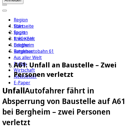
Anmelden
Region
Köln
Startseite
Sport
Region
1. FC Köln
Rhein-Erft
Erleben
Bergheim
Ratgeber
Bundesautobahn 61
Aus aller Welt
A61: Unfall an Baustelle – Zwei
Politik
Wirtschaft
Personen verletzt
Newsletter
E-Paper
Unfall
Autofahrer fährt in
Absperrung von Baustelle auf A61
bei Bergheim – zwei Personen
verletzt