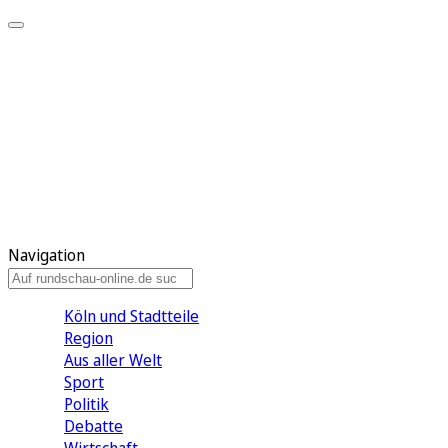
Meine KR
Meine Artikel
Meine Region
Meine Newsletter
Gewinnspiele
Mein Rundschau PLUS
Mein E-Paper
Navigation
Köln und Stadtteile
Region
Aus aller Welt
Sport
Politik
Debatte