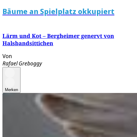
Bäume an Spielplatz okkupiert
Lärm und Kot – Bergheimer genervt von
Halsbandsittichen
Von
Rafael Greboggy
Merken