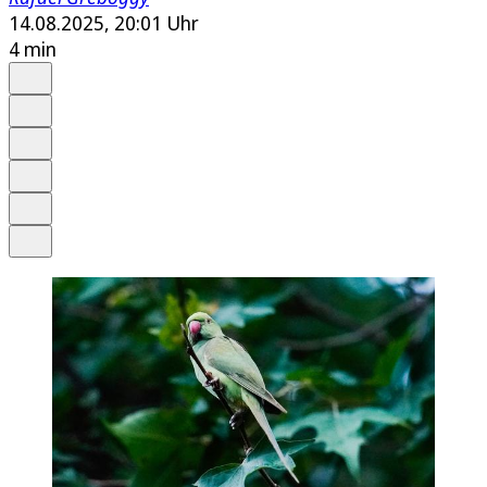
14.08.2025, 20:01 Uhr
4 min
Auf Google bevorzugen
Anhören
Schrift
Merken
Drucken
Teilen