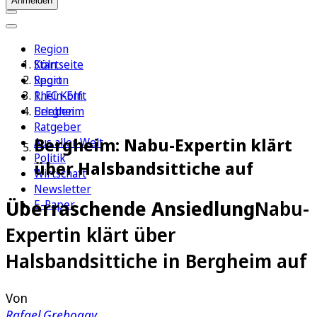
Anmelden
Region
Köln
Startseite
Sport
Region
1. FC Köln
Rhein-Erft
Erleben
Bergheim
Ratgeber
Bergheim: Nabu-Expertin klärt
Aus aller Welt
Politik
über Halsbandsittiche auf
Wirtschaft
Newsletter
Überraschende Ansiedlung
Nabu-
E-Paper
Expertin klärt über
Halsbandsittiche in Bergheim auf
Von
Rafael Greboggy