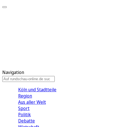
Meine KR
Meine Artikel
Meine Region
Meine Newsletter
Gewinnspiele
Mein Rundschau PLUS
Mein E-Paper
Navigation
Köln und Stadtteile
Region
Aus aller Welt
Sport
Politik
Debatte