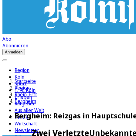
Abo
Abonnieren
Anmelden
Region
Köln
Startseite
Sport
Region
1. FC Köln
Rhein-Erft
Erleben
Bergheim
Ratgeber
Aus aller Welt
Bergheim: Reizgas in Hauptschule
Politik
Wirtschaft
Newsletter
Zwei Verletzte
Unbekannter