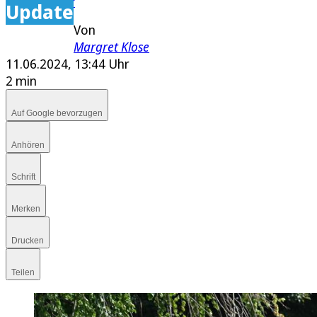
E-Paper
Update
Von
Margret Klose
11.06.2024, 13:44 Uhr
2 min
Auf Google bevorzugen
Anhören
Schrift
Merken
Drucken
Teilen