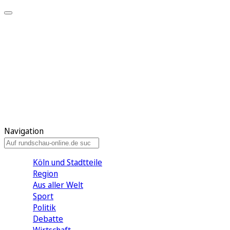
Meine KR
Meine Artikel
Meine Region
Meine Newsletter
Gewinnspiele
Mein Rundschau PLUS
Mein E-Paper
Navigation
Köln und Stadtteile
Region
Aus aller Welt
Sport
Politik
Debatte