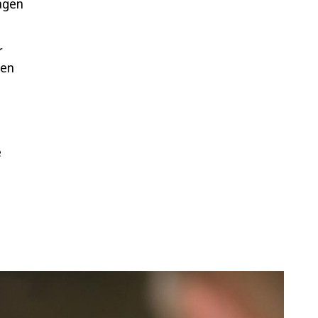
agen
r
gen
e