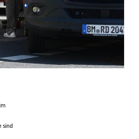
 im
e sind