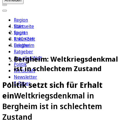
Anmelden
Region
Köln
Startseite
Sport
Region
1. FC Köln
Rhein-Erft
Erleben
Bergheim
Ratgeber
Bergheim: Weltkriegsdenkmal
Aus aller Welt
Politik
ist in schlechtem Zustand
Wirtschaft
Newsletter
Politik setzt sich für Erhalt
E-Paper
ein
Weltkriegsdenkmal in
Bergheim ist in schlechtem
Zustand