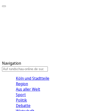
Meine KR
Meine Artikel
Meine Region
Meine Newsletter
Gewinnspiele
Mein Rundschau PLUS
Mein E-Paper
Navigation
Köln und Stadtteile
Region
Aus aller Welt
Sport
Politik
Debatte