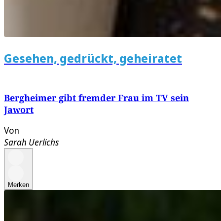
Gesehen, gedrückt, geheiratet
Bergheimer gibt fremder Frau im TV sein
Jawort
Von
Sarah Uerlichs
Merken