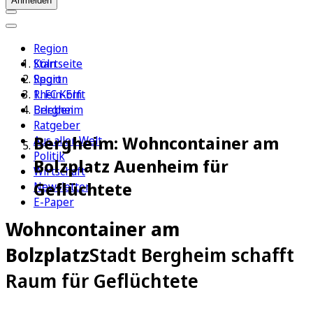
Anmelden
Region
Köln
Startseite
Sport
Region
1. FC Köln
Rhein-Erft
Erleben
Bergheim
Ratgeber
Bergheim: Wohncontainer am
Aus aller Welt
Politik
Bolzplatz Auenheim für
Wirtschaft
Geflüchtete
Newsletter
E-Paper
Wohncontainer am
Bolzplatz
Stadt Bergheim schafft
Raum für Geflüchtete