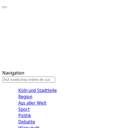
Meine KR
Meine Artikel
Meine Region
Meine Newsletter
Gewinnspiele
Mein Rundschau PLUS
Mein E-Paper
Navigation
Köln und Stadtteile
Region
Aus aller Welt
Sport
Politik
Debatte