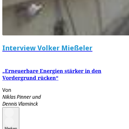
Interview Volker Mießeler
„Erneuerbare Energien stärker in den
Vordergrund rücken“
Von
Niklas Pinner
und
Dennis Vlaminck
Merken