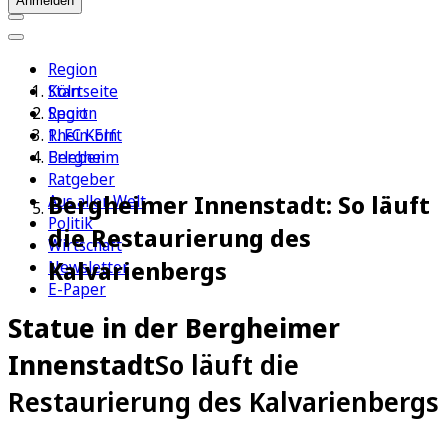
Anmelden
Region
Köln
Startseite
Sport
Region
1. FC Köln
Rhein-Erft
Erleben
Bergheim
Ratgeber
Bergheimer Innenstadt: So läuft
Aus aller Welt
Politik
die Restaurierung des
Wirtschaft
Kalvarienbergs
Newsletter
E-Paper
Statue in der Bergheimer
Innenstadt
So läuft die
Restaurierung des Kalvarienbergs