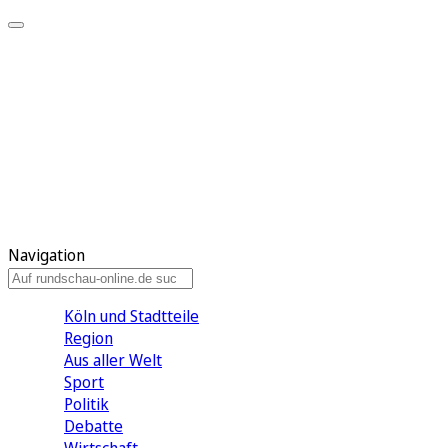
Meine KR
Meine Artikel
Meine Region
Meine Newsletter
Gewinnspiele
Mein Rundschau PLUS
Mein E-Paper
Navigation
Köln und Stadtteile
Region
Aus aller Welt
Sport
Politik
Debatte