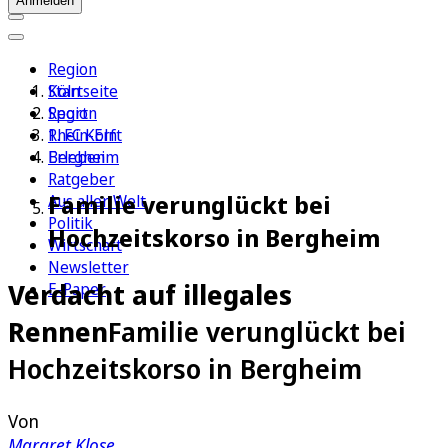
Anmelden
Region
Köln
Startseite
Sport
Region
1. FC Köln
Rhein-Erft
Erleben
Bergheim
Ratgeber
Familie verunglückt bei
Aus aller Welt
Politik
Hochzeitskorso in Bergheim
Wirtschaft
Newsletter
Verdacht auf illegales
E-Paper
Rennen
Familie verunglückt bei
Hochzeitskorso in Bergheim
Von
Margret Klose