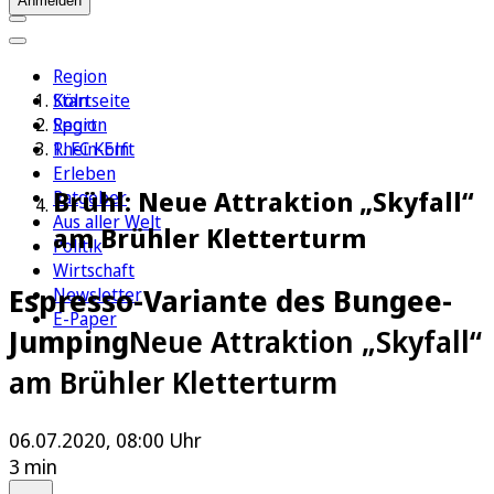
Anmelden
Region
Köln
Startseite
Sport
Region
1. FC Köln
Rhein-Erft
Erleben
Brühl: Neue Attraktion „Skyfall“
Ratgeber
Aus aller Welt
am Brühler Kletterturm
Politik
Wirtschaft
Espresso-Variante des Bungee-
Newsletter
E-Paper
Jumping
Neue Attraktion „Skyfall“
am Brühler Kletterturm
06.07.2020, 08:00 Uhr
3 min
Auf Google bevorzugen