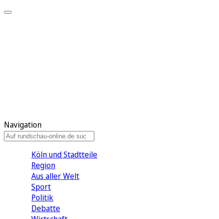
Meine KR
Meine Artikel
Meine Region
Meine Newsletter
Gewinnspiele
Mein Rundschau PLUS
Mein E-Paper
Navigation
Köln und Stadtteile
Region
Aus aller Welt
Sport
Politik
Debatte