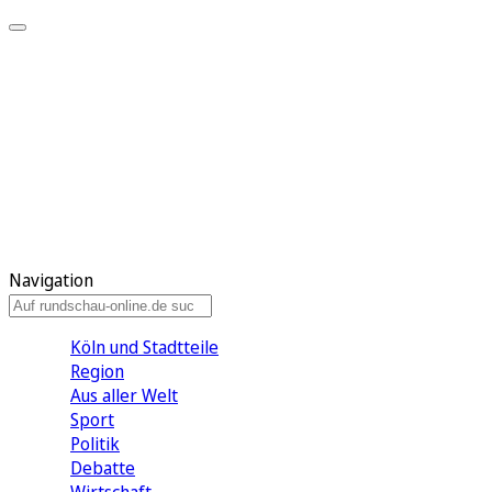
Meine KR
Meine Artikel
Meine Region
Meine Newsletter
Gewinnspiele
Mein Rundschau PLUS
Mein E-Paper
Navigation
Köln und Stadtteile
Region
Aus aller Welt
Sport
Politik
Debatte