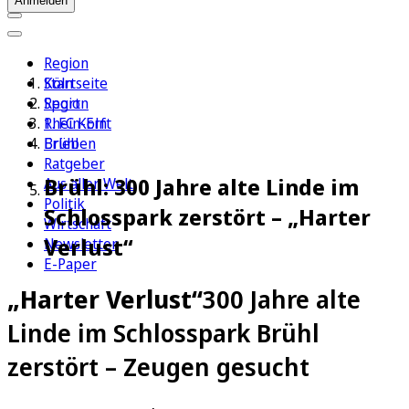
Anmelden
Region
Köln
Startseite
Sport
Region
1. FC Köln
Rhein-Erft
Erleben
Brühl
Ratgeber
Brühl: 300 Jahre alte Linde im
Aus aller Welt
Politik
Schlosspark zerstört – „Harter
Wirtschaft
Verlust“
Newsletter
E-Paper
„Harter Verlust“
300 Jahre alte
Linde im Schlosspark Brühl
zerstört – Zeugen gesucht