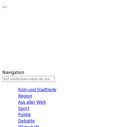
Meine KR
Meine Artikel
Meine Region
Meine Newsletter
Gewinnspiele
Mein Rundschau PLUS
Mein E-Paper
Navigation
Köln und Stadtteile
Region
Aus aller Welt
Sport
Politik
Debatte