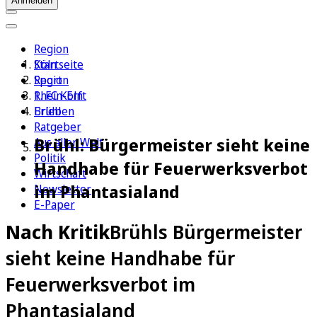
Anmelden
Region
Köln
Startseite
Sport
Region
1. FC Köln
Rhein-Erft
Erleben
Brühl
Ratgeber
Brühl: Bürgermeister sieht keine
Aus aller Welt
Politik
Handhabe für Feuerwerksverbot
Wirtschaft
im Phantasialand
Newsletter
E-Paper
Nach Kritik
Brühls Bürgermeister
sieht keine Handhabe für
Feuerwerksverbot im
Phantasialand