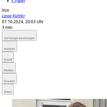
E-Paper
Von
Lasse Küttler
07.10.2024, 20:03 Uhr
3 min
Auf Google bevorzugen
Anhören
Schrift
Merken
Drucken
Teilen