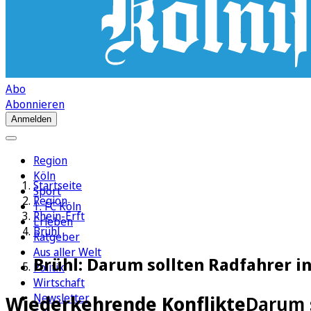
Abo
Abonnieren
Anmelden
Region
Köln
Startseite
Sport
Region
1. FC Köln
Rhein-Erft
Erleben
Brühl
Ratgeber
Aus aller Welt
Brühl: Darum sollten Radfahrer in
Politik
Wirtschaft
Newsletter
Wiederkehrende Konflikte
Darum s