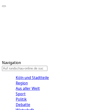
Meine KR
Meine Artikel
Meine Region
Meine Newsletter
Gewinnspiele
Mein Rundschau PLUS
Mein E-Paper
Navigation
Köln und Stadtteile
Region
Aus aller Welt
Sport
Politik
Debatte