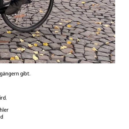
gängern gibt.
rd.
hler
nd