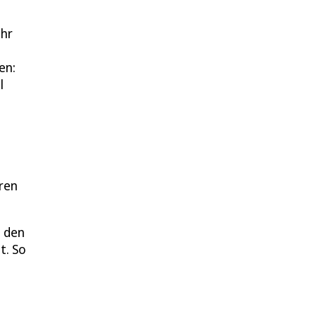
ihr
en:
l
g
ren
n den
t. So