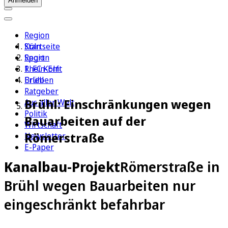
Anmelden
Region
Köln
Startseite
Sport
Region
1. FC Köln
Rhein-Erft
Erleben
Brühl
Ratgeber
Brühl: Einschränkungen wegen
Aus aller Welt
Politik
Bauarbeiten auf der
Wirtschaft
Römerstraße
Newsletter
E-Paper
Kanalbau-Projekt
Römerstraße in
Brühl wegen Bauarbeiten nur
eingeschränkt befahrbar