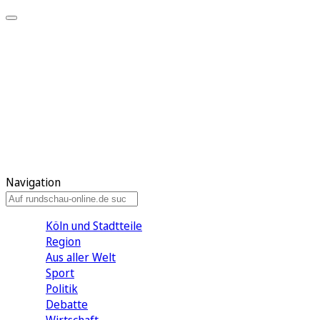
Meine KR
Meine Artikel
Meine Region
Meine Newsletter
Gewinnspiele
Mein Rundschau PLUS
Mein E-Paper
Navigation
Köln und Stadtteile
Region
Aus aller Welt
Sport
Politik
Debatte