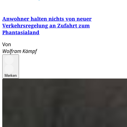
Anwohner halten nichts von neuer
Verkehrsregelung an Zufahrt zum
Phantasialand
Von
Wolfram Kämpf
Merken