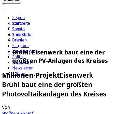
Anmelden
Region
Köln
Startseite
Sport
Region
1. FC Köln
Rhein-Erft
Erleben
Brühl
Ratgeber
Brühl: Eisenwerk baut eine der
Aus aller Welt
Politik
größten PV-Anlagen des Kreises
Wirtschaft
Newsletter
Millionen-Projekt
Eisenwerk
E-Paper
Brühl baut eine der größten
Photovoltaikanlagen des Kreises
Von
Wolfram Kämpf