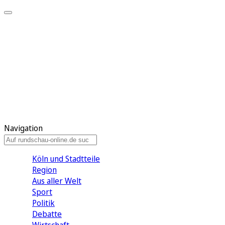
Meine KR
Meine Artikel
Meine Region
Meine Newsletter
Gewinnspiele
Mein Rundschau PLUS
Mein E-Paper
Navigation
Köln und Stadtteile
Region
Aus aller Welt
Sport
Politik
Debatte