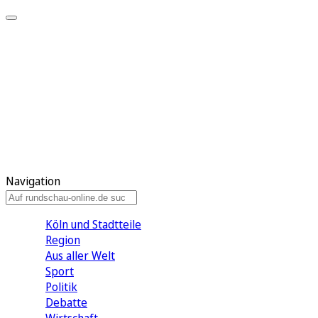
Meine KR
Meine Artikel
Meine Region
Meine Newsletter
Gewinnspiele
Mein Rundschau PLUS
Mein E-Paper
Navigation
Köln und Stadtteile
Region
Aus aller Welt
Sport
Politik
Debatte