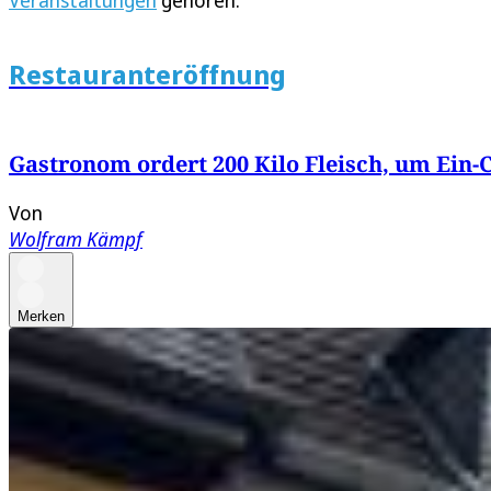
Veranstaltungen
gehören.
Restauranteröffnung
Gastronom ordert 200 Kilo Fleisch, um Ein-
Von
Wolfram Kämpf
Merken