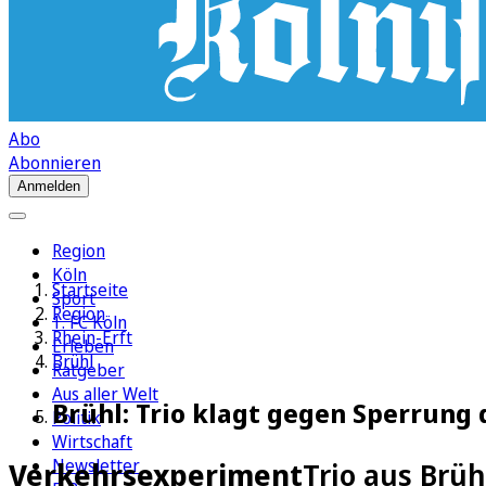
Abo
Abonnieren
Anmelden
Region
Köln
Startseite
Sport
Region
1. FC Köln
Rhein-Erft
Erleben
Brühl
Ratgeber
Aus aller Welt
Brühl: Trio klagt gegen Sperrung
Politik
Wirtschaft
Newsletter
Verkehrsexperiment
Trio aus Brüh