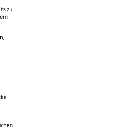
ts zu
inem
n,
die
lichen