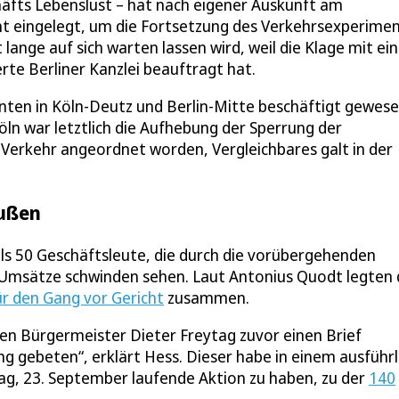
äfts Lebenslust – hat nach eigener Auskunft am
t eingelegt, um die Fortsetzung des Verkehrsexperimen
 lange auf sich warten lassen wird, weil die Klage mit e
rte Berliner Kanzlei beauftragt hat.
nten in Köln-Deutz und Berlin-Mitte beschäftigt gewese
öln war letztlich die Aufhebung der Sperrung der
 Verkehr angeordnet worden, Vergleichbares galt in der
bußen
als 50 Geschäftsleute, die durch die vorübergehenden
e Umsätze schwinden sehen. Laut Antonius Quodt legten 
ür den Gang vor Gericht
zusammen.
ben Bürgermeister Dieter Freytag zuvor einen Brief
ng gebeten“, erklärt Hess. Dieser habe in einem ausführ
ag, 23. September laufende Aktion zu haben, zu der
140