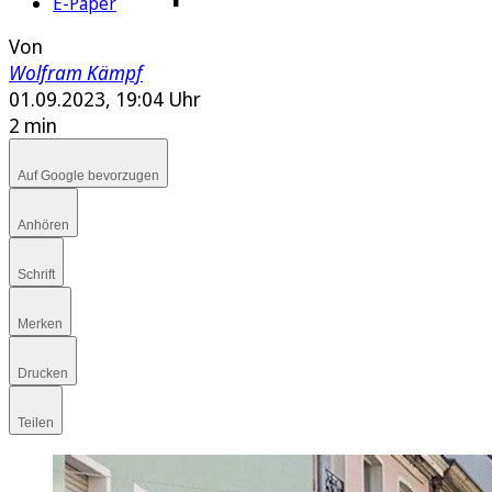
E-Paper
Von
Wolfram Kämpf
01.09.2023, 19:04 Uhr
2 min
Auf Google bevorzugen
Anhören
Schrift
Merken
Drucken
Teilen