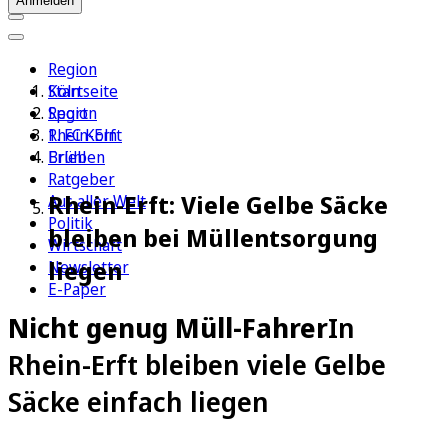
Anmelden
Region
Köln
Startseite
Sport
Region
1. FC Köln
Rhein-Erft
Erleben
Brühl
Ratgeber
Rhein-Erft: Viele Gelbe Säcke
Aus aller Welt
Politik
bleiben bei Müllentsorgung
Wirtschaft
liegen
Newsletter
E-Paper
Nicht genug Müll-Fahrer
In
Rhein-Erft bleiben viele Gelbe
Säcke einfach liegen