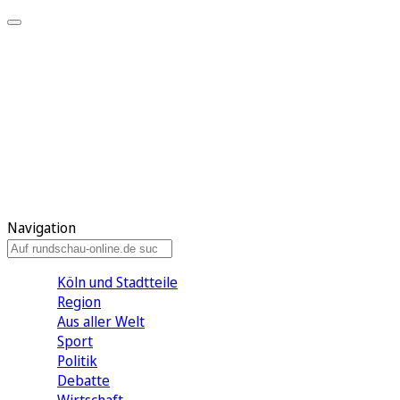
Meine KR
Meine Artikel
Meine Region
Meine Newsletter
Gewinnspiele
Mein Rundschau PLUS
Mein E-Paper
Navigation
Köln und Stadtteile
Region
Aus aller Welt
Sport
Politik
Debatte